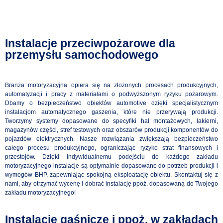
Instalacje przeciwpożarowe dla
przemysłu samochodowego
Branża motoryzacyjna opiera się na złożonych procesach produkcyjnych,
automatyzacji i pracy z materiałami o podwyższonym ryzyku pożarowym.
Dbamy o bezpieczeństwo obiektów automotive dzięki specjalistycznym
instalacjom automatycznego gaszenia, które nie przerywają produkcji.
Tworzymy systemy dopasowane do specyfiki hal montażowych, lakierni,
magazynów części, stref testowych oraz obszarów produkcji komponentów do
pojazdów elektrycznych. Nasze rozwiązania zwiększają bezpieczeństwo
całego procesu produkcyjnego, ograniczając ryzyko strat finansowych i
przestojów. Dzięki indywidualnemu podejściu do każdego zakładu
motoryzacyjnego instalacje są optymalnie dopasowane do potrzeb produkcji i
wymogów BHP, zapewniając spokojną eksploatację obiektu. Skontaktuj się z
nami, aby otrzymać wycenę i dobrać instalację ppoż. dopasowaną do Twojego
zakładu motoryzacyjnego!
Instalacje gaśnicze i ppoż. w zakładach