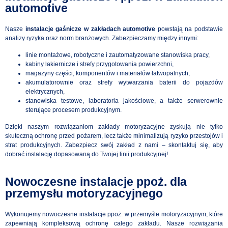
automotive
Nasze
instalacje gaśnicze w zakładach automotive
powstają na podstawie
analizy ryzyka oraz norm branżowych. Zabezpieczamy między innymi:
linie montażowe, robotyczne i zautomatyzowane stanowiska pracy,
kabiny lakiernicze i strefy przygotowania powierzchni,
magazyny części, komponentów i materiałów łatwopalnych,
akumulatorownie oraz strefy wytwarzania baterii do pojazdów
elektrycznych,
stanowiska testowe, laboratoria jakościowe, a także serwerownie
sterujące procesem produkcyjnym.
Dzięki naszym rozwiązaniom zakłady motoryzacyjne zyskują nie tylko
skuteczną ochronę przed pożarem, lecz także minimalizują ryzyko przestojów i
strat produkcyjnych. Zabezpiecz swój zakład z nami – skontaktuj się, aby
dobrać instalację dopasowaną do Twojej linii produkcyjnej!
Nowoczesne instalacje ppoż. dla
przemysłu motoryzacyjnego
Wykonujemy nowoczesne instalacje ppoż. w przemyśle motoryzacyjnym, które
zapewniają kompleksową ochronę całego zakładu. Nasze rozwiązania