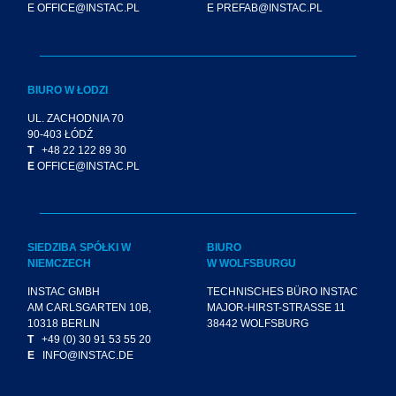
E OFFICE@INSTAC.PL
E PREFAB@INSTAC.PL
BIURO W ŁODZI
UL. ZACHODNIA 70
90-403 ŁÓDŹ
T
+48 22 122 89 30
E
OFFICE@INSTAC.PL
SIEDZIBA SPÓŁKI W
BIURO
NIEMCZECH
W WOLFSBURGU
INSTAC GMBH
TECHNISCHES BÜRO INSTAC
AM CARLSGARTEN 10B,
MAJOR-HIRST-STRASSE 11
10318 BERLIN
38442 WOLFSBURG
T
+49 (0) 30 91 53 55 20
E
INFO@INSTAC.DE