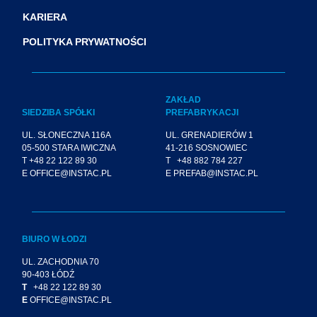
KARIERA
POLITYKA PRYWATNOŚCI
ZAKŁAD
SIEDZIBA SPÓŁKI
PREFABRYKACJI
UL. SŁONECZNA 116A
UL. GRENADIERÓW 1
05-500 STARA IWICZNA
41-216 SOSNOWIEC
T +48 22 122 89 30
T +48 882 784 227
E OFFICE@INSTAC.PL
E PREFAB@INSTAC.PL
BIURO W ŁODZI
UL. ZACHODNIA 70
90-403 ŁÓDŹ
T
+48 22 122 89 30
E
OFFICE@INSTAC.PL