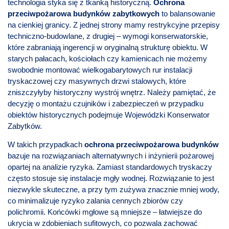
technologia styka się z tkanką historyczną.
Ochrona
przeciwpożarowa budynków zabytkowych
to balansowanie
na cienkiej granicy. Z jednej strony mamy restrykcyjne przepisy
techniczno-budowlane, z drugiej – wymogi konserwatorskie,
które zabraniają ingerencji w oryginalną strukturę obiektu. W
starych pałacach, kościołach czy kamienicach nie możemy
swobodnie montować wielkogabarytowych rur instalacji
tryskaczowej czy masywnych drzwi stalowych, które
zniszczyłyby historyczny wystrój wnętrz. Należy pamiętać, że
decyzję o montażu czujników i zabezpieczeń w przypadku
obiektów historycznych podejmuje Wojewódzki Konserwator
Zabytków.
W takich przypadkach
ochrona przeciwpożarowa
budynków
bazuje na rozwiązaniach alternatywnych i inżynierii pożarowej
opartej na analizie ryzyka. Zamiast standardowych tryskaczy
często stosuje się instalacje mgły wodnej. Rozwiązanie to jest
niezwykle skuteczne, a przy tym zużywa znacznie mniej wody,
co minimalizuje ryzyko zalania cennych zbiorów czy
polichromii. Końcówki mgłowe są mniejsze – łatwiejsze do
ukrycia w zdobieniach sufitowych, co pozwala zachować