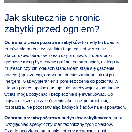
Jak skutecznie chronić
zabytki przed ogniem?
Ochrona przeciwpożarowa zabytków
to nie tylko kwestia
murów, ale przede wszystkim tego, co jest w środku:
starodruków, obrazów, rzeźb czy archiwów. Tutaj środki
gaśnicze mogą być równie groźne, co sam ogień, dlatego w
muzeach czy bibliotekach standardem staje się gaszenie
gazem (np. azotem, argonem lub mieszankami takimi jak
Inergen). Gaz wypiera tlen z pomieszczenia do poziomu, w
którym proces spalania ustaje, ale przebywający tam ludzie
wciąż mogą oddychać i bezpiecznie się ewakuować. Co
najważniejsze, po zakończeniu akcji gaz po prostu się
rozprasza, nie pozostawiając żadnych śladów na eksponatach.
Ochrona przeciwpożarowa
budynków zabytkowych
musi
uwzględniać specyficzny stan techniczny tych obiektów.
Często spotykane są tu palne stropy drewniane, puste