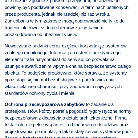
techniczne. Zgodnie z polskimi przepisami, urządzenia te
powinny być poddawane konserwacji w terminach ustalonych
przez producenta, jednak nie rzadziej niż raz w roku.
Zaniedbania w tym zakresie mogą doprowadzić nie tylko do
tragedii, ale również do problemów z uzyskaniem
odszkodowania od ubezpieczyciela.
Nowoczesne budynki coraz częściej korzystają z systemów
zdalnego monitoringu. Informacja o usterce pojedynczego
elementu trafia natychmiast do serwisu, co pozwala na
usunięcie awarii, zanim wpłynie ona na bezpieczeństwo całego
obiektu. To podejście proaktywne, które sprawia, że systemy
ppoż stają się niemal bezobsługowe z punktu widzenia
właściciela nieruchomości, przy zachowaniu najwyższych
standardów ochrony życia i mienia.
Ochrona przeciwpożarowa zabytków
to zadanie dla
profesjonalistów, którzy potrafią pogodzić rygorystyczne normy
bezpieczeństwa z dbałością o detale architektoniczne. Firma
Instac oferuje pełne wsparcie – od fachowego doradztwa oraz
projektowania, po montaż, a także stały serwis systemów ppoż.